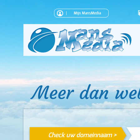
Mijn MansMedia
Meer dan we
Check uw domeinnaam >