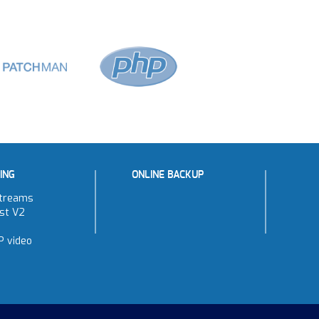
ING
ONLINE BACKUP
treams
st V2
P video