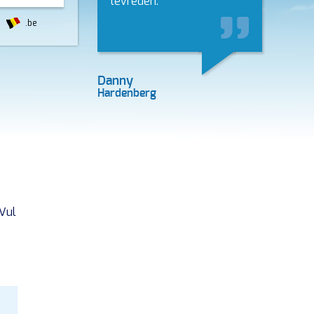
tevreden.
.be
Danny
Hardenberg
 Vul