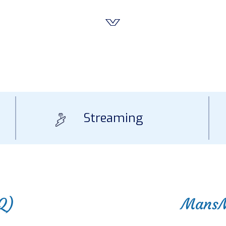
Streaming
Q)
MansM