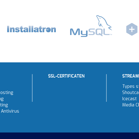
SSL-CERTIFICATEN
STREAM
Types s
osting
Shoutca
ng
Icecast
ting
Media C
Antivirus