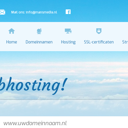
Mail ons:
info@mansmedia.nl
Home
Domeinnamen
Hosting
SSL-certificaten
St
bhosting!