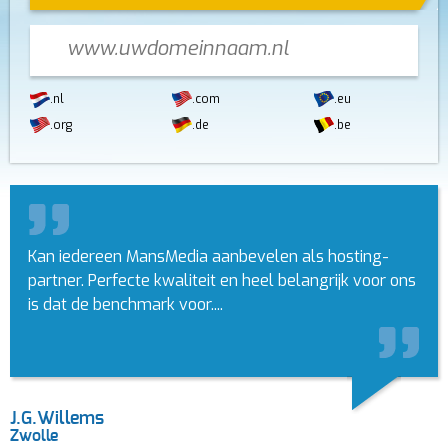
.nl
.com
.eu
.org
.de
.be
Kan iedereen MansMedia aanbevelen als hosting-
partner. Perfecte kwaliteit en heel belangrijk voor ons
is dat de benchmark voor....
J.G.Willems
Zwolle