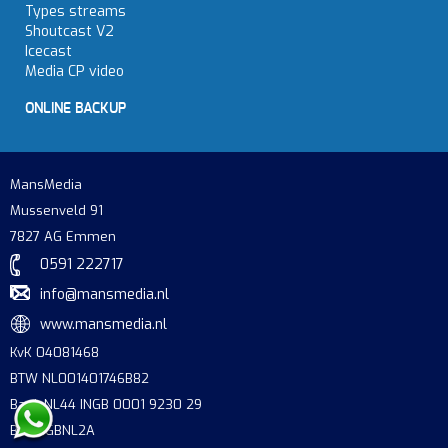
Types streams
Shoutcast V2
Icecast
Media CP video
ONLINE BACKUP
MansMedia
Mussenveld 91
7827 AG Emmen
0591 222717
info@mansmedia.nl
www.mansmedia.nl
KvK 04081468
BTW NL001401746B82
Bank NL44 INGB 0001 9230 29
BIC INGBNL2A