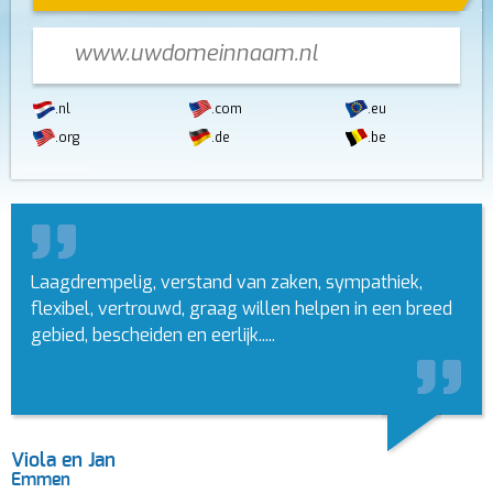
.nl
.com
.eu
.org
.de
.be
Laagdrempelig, verstand van zaken, sympathiek,
flexibel, vertrouwd, graag willen helpen in een breed
gebied, bescheiden en eerlijk.....
Viola en Jan
Emmen