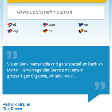
.nl
.com
.eu
.org
.de
.be
Vielen Dank MansMedia und ganz speziellen Dank an
Martin! Hervorragender Service mit einem
grossartigen Ergebnis, wir sind mehr....
Patrick Bruns
Olle-Rheen