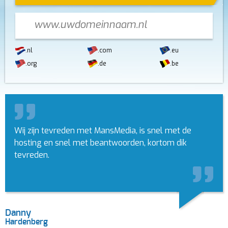
.nl
.com
.eu
.org
.de
.be
Wij zijn tevreden met MansMedia, is snel met de
hosting en snel met beantwoorden, kortom dik
tevreden.
Danny
Hardenberg