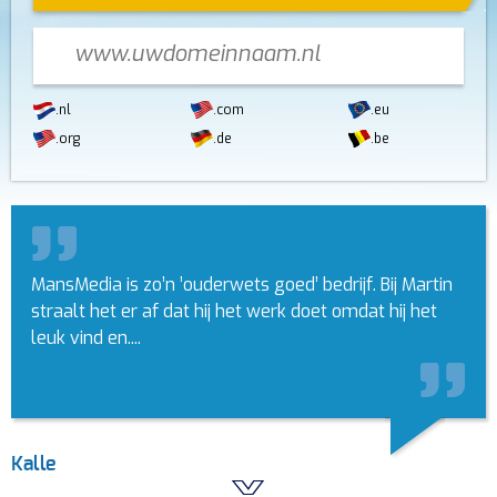
.nl
.com
.eu
.org
.de
.be
MansMedia is zo’n ’ouderwets goed’ bedrijf. Bij Martin
straalt het er af dat hij het werk doet omdat hij het
leuk vind en....
Kalle