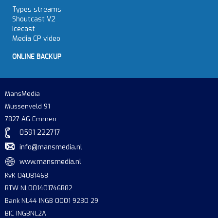
Types streams
Shoutcast V2
Icecast
Media CP video
ONLINE BACKUP
MansMedia
Mussenveld 91
7827 AG Emmen
0591 222717
info@mansmedia.nl
www.mansmedia.nl
KvK 04081468
BTW NL001401746B82
Bank NL44 INGB 0001 9230 29
BIC INGBNL2A