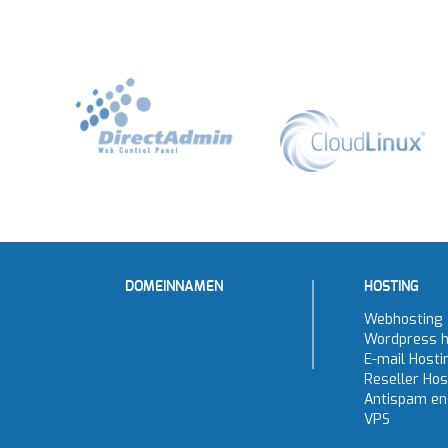
DOMEINNAMEN
HOSTING
Webhosting
Wordpress h
E-mail Hosti
Reseller Hos
Antispam en 
VPS