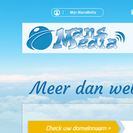
Mijn MansMedia
Meer dan we
Check uw domeinnaam >