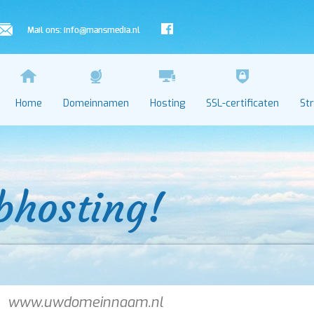
Mail ons:
info@mansmedia.nl
Home
Domeinnamen
Hosting
SSL-certificaten
St
bhosting!