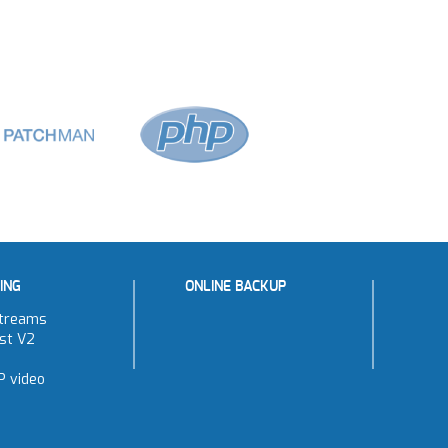
ING
ONLINE BACKUP
treams
st V2
P video