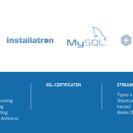
SSL-CERTIFICATEN
STREAM
Types s
osting
Shoutca
ng
Icecast
ting
Media C
Antivirus