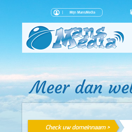
Mijn MansMedia
Meer dan we
Check uw domeinnaam >