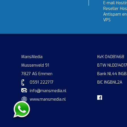
E-mail Hosti
Reseller Hos
Antispam en 
VPS
MansMedia
KvK 04081468
Mussenveld 91
BTW NL001401
7827 AG Emmen
Bank NL44 INGB
0591 222717
BIC INGBNL2A
info@mansmedia.nl
www.mansmedia.nl