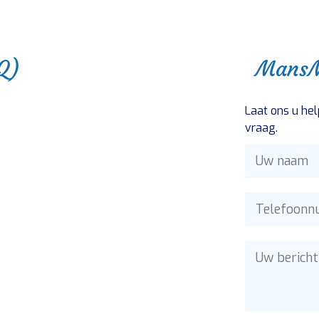
Q)
MansM
Laat ons u hel
vraag.