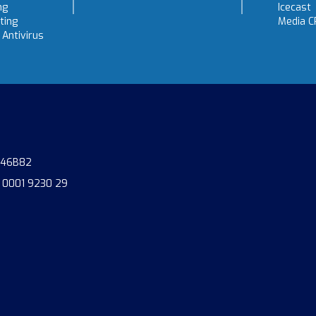
ng
Icecast
ting
Media C
Antivirus
746B82
 0001 9230 29