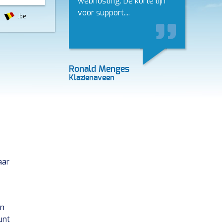
webhosting. De korte lijn
voor support....
.be
Ronald Menges
Klazienaveen
aar
!
en
unt