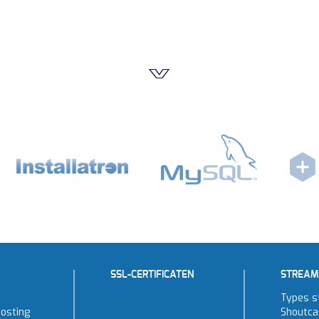
SSL-CERTIFICATEN
STREAM
Types s
osting
Shoutca