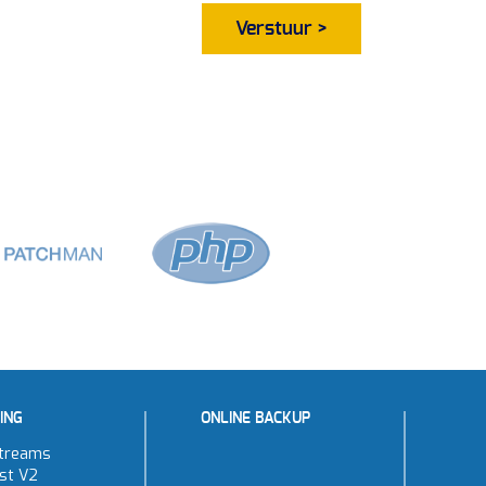
ING
ONLINE BACKUP
treams
st V2