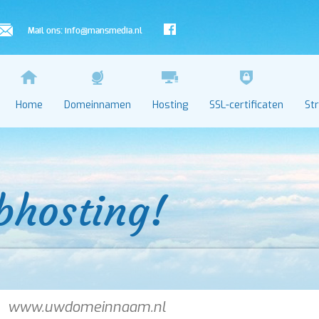
Mail ons:
info@mansmedia.nl
Home
Domeinnamen
Hosting
SSL-certificaten
St
bhosting!