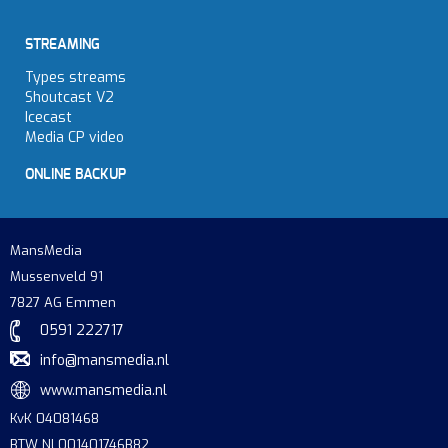
STREAMING
Types streams
Shoutcast V2
Icecast
Media CP video
ONLINE BACKUP
MansMedia
Mussenveld 91
7827 AG Emmen
0591 222717
info@mansmedia.nl
www.mansmedia.nl
KvK 04081468
BTW NL001401746B82