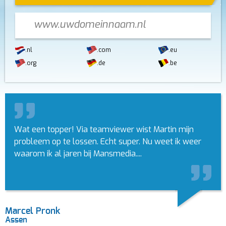
.nl
.com
.eu
.org
.de
.be
Wat een topper! Via teamviewer wist Martin mijn
probleem op te lossen. Echt super. Nu weet ik weer
waarom ik al jaren bij Mansmedia....
Marcel Pronk
Assen