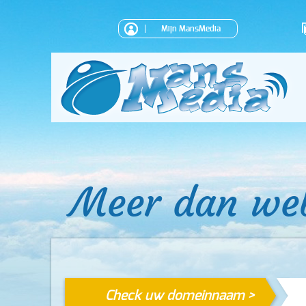
Mijn MansMedia
Meer dan we
Check uw domeinnaam >