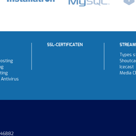
SSL-CERTIFICATEN
STREAM
Types s
osting
Shoutca
ng
Icecast
ting
Media C
Antivirus
746B82