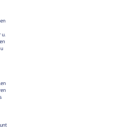
nen
 u.
een
 u
len
ren
s
kunt