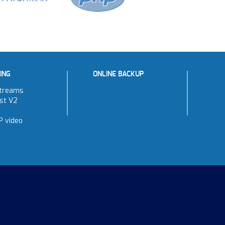
ING
ONLINE BACKUP
treams
st V2
P video