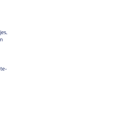
jes,
en
ite-