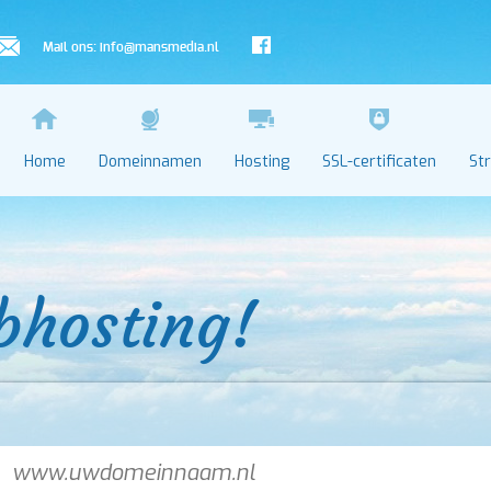
Mail ons:
info@mansmedia.nl
Home
Domeinnamen
Hosting
SSL-certificaten
St
bhosting!