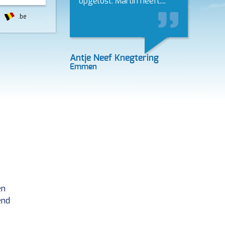
opgelost. Martin heeft....
.be
Antje Neef Knegtering
Emmen
en
end