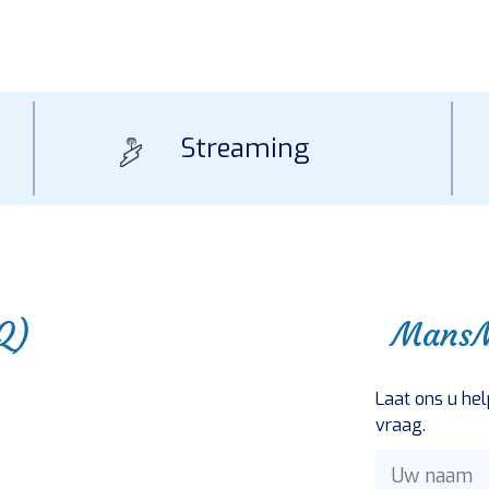
Streaming
Q)
MansM
Laat ons u hel
vraag.