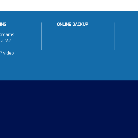
ING
ONLINE BACKUP
treams
st V2
P video