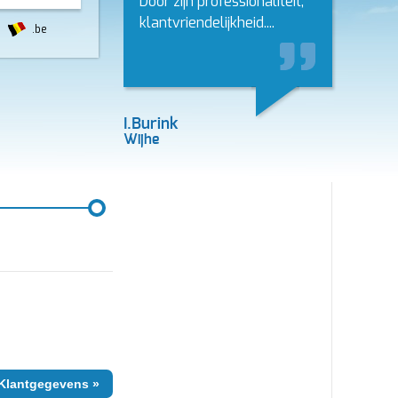
Door zijn professionaliteit,
klantvriendelijkheid....
.be
I.Burink
Wijhe