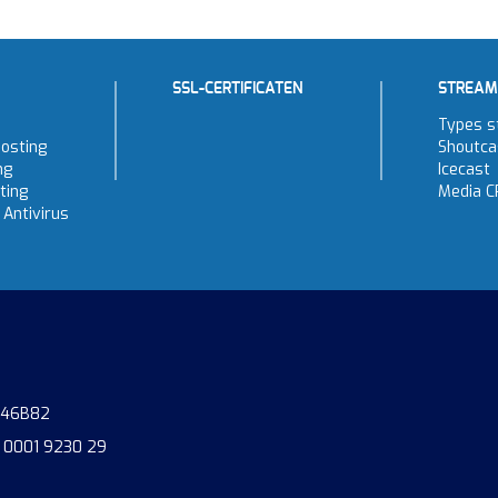
SSL-CERTIFICATEN
STREAM
Types s
osting
Shoutca
ng
Icecast
ting
Media C
Antivirus
746B82
 0001 9230 29