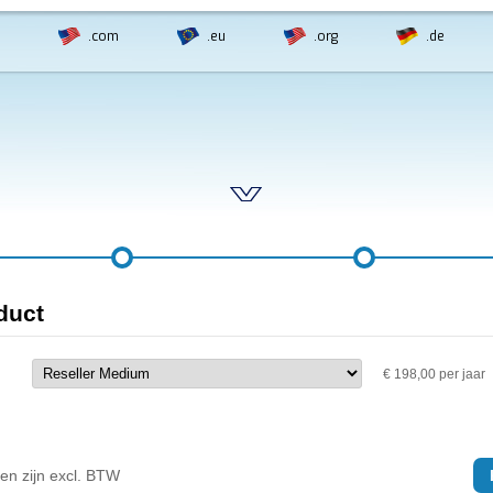
.com
.eu
.org
.de