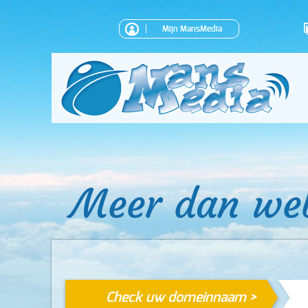
Mijn MansMedia
Meer dan we
Check uw domeinnaam >