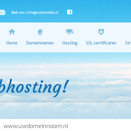
Mail ons:
info@mansmedia.nl
Home
Domeinnamen
Hosting
SSL-certificaten
St
bhosting!