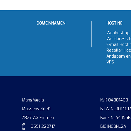
DOMEINNAMEN
HOSTING
Webhosting
Wordpress h
E-mail Hosti
Reseller Hos
Antispam en 
VPS
MansMedia
KvK 04081468
Mussenveld 91
BTW NL001401
7827 AG Emmen
Bank NL44 INGB
0591 222717
BIC INGBNL2A