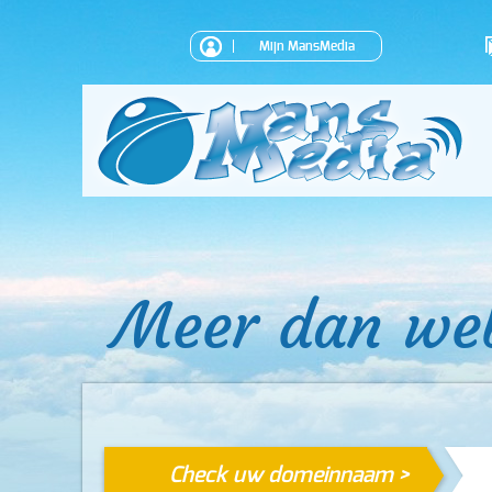
Mijn MansMedia
Meer dan we
Check uw domeinnaam >