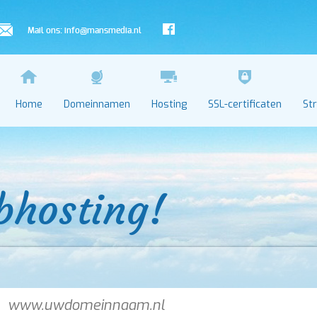
Mail ons:
info@mansmedia.nl
Home
Domeinnamen
Hosting
SSL-certificaten
St
bhosting!