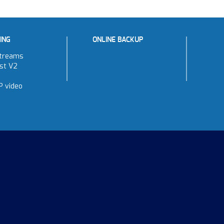
ING
ONLINE BACKUP
treams
st V2
P video