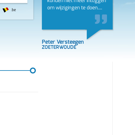
konden niet meer inloggen
om wijzigingen te doen.....
.be
Peter Versteegen
ZOETERWOUDE