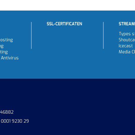
SSL-CERTIFICATEN
STREAM
Types s
osting
Shoutca
ng
Icecast
ting
Media C
Antivirus
746B82
 0001 9230 29