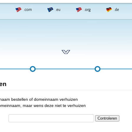
.com
.eu
.org
.de