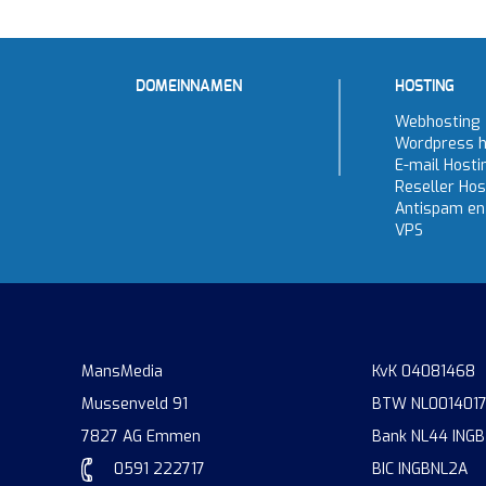
DOMEINNAMEN
HOSTING
Webhosting
Wordpress h
E-mail Hosti
Reseller Hos
Antispam en 
VPS
MansMedia
KvK 04081468
Mussenveld 91
BTW NL001401
7827 AG Emmen
Bank NL44 INGB
0591 222717
BIC INGBNL2A